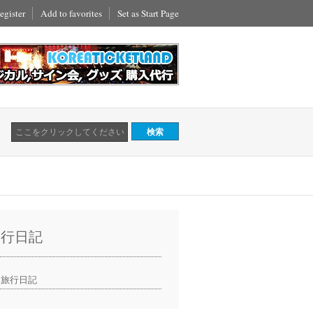
egister
Add to favorites
Set as Start Page
旅行日記
旅行日記