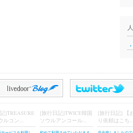
記]TREASURE
[旅行日記]TWICE韓国
[旅行日記] 
ルコン...
ソウルアンコール...
り依頼はこち..
行サービスを利用し
初めて利用させていただきま
送金致しましたので