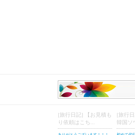
[旅行日記] 【お見積も
[旅行日
り依頼はこち...
韓国ソウ
ありがとうございます！！！
初めて代