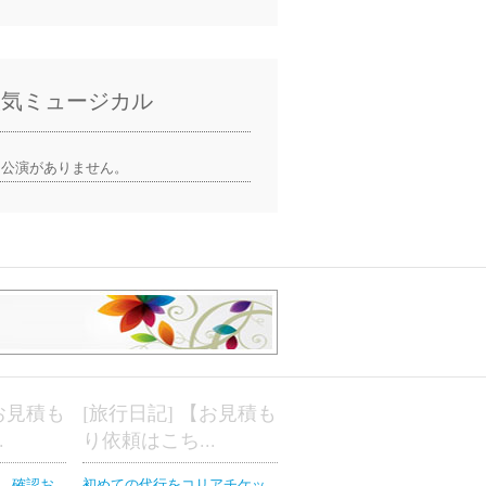
人気ミュージカル
公演がありません。
【お見積も
[旅行日記] 【お見積も
.
り依頼はこち...
、確認お
初めての代行をコリアチケッ