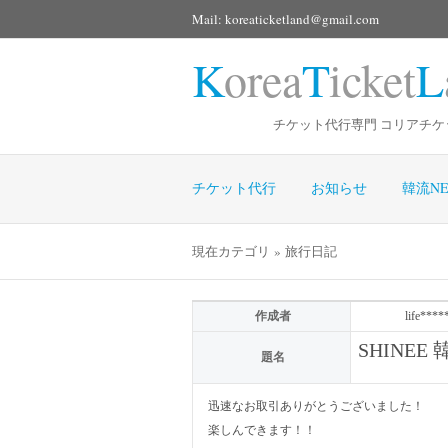
Mail: koreaticketland@gmail.com
K
orea
T
icket
L
チケット代行専門 コリアチケ
チケット代行
お知らせ
韓流NE
現在カテゴリ » 旅行日記
作成者
life****
SHINEE
題名
迅速なお取引ありがとうございました！
楽しんできます！！