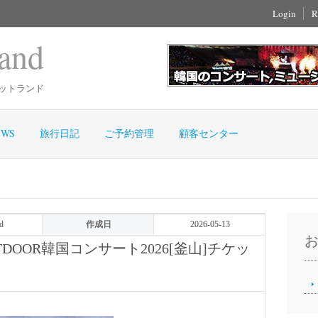
Login
R
and
ットランド
WS
旅行日記
ご予約管理
顧客センター
d
作成日
2026-05-13
XTDOOR韓国コンサート2026[釜山]チケッ