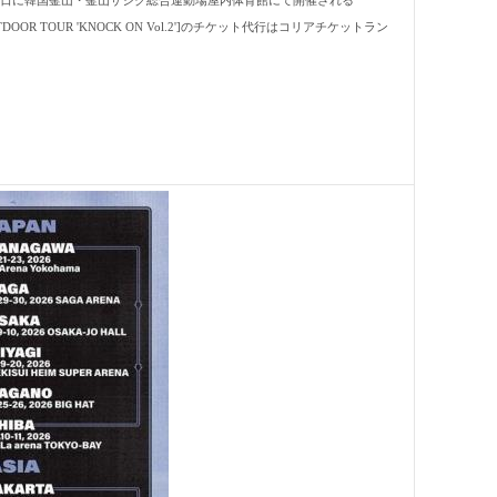
8月1-2日に韓国釜山・釜山サジク総合運動場屋内体育館にて開催される
DOOR TOUR 'KNOCK ON Vol.2']のチケット代行はコリアチケットラン