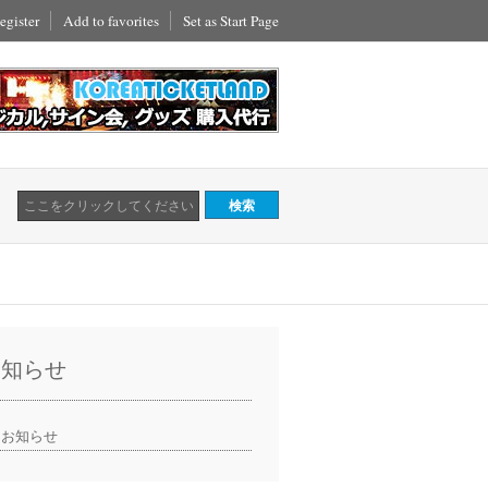
egister
Add to favorites
Set as Start Page
お知らせ
お知らせ