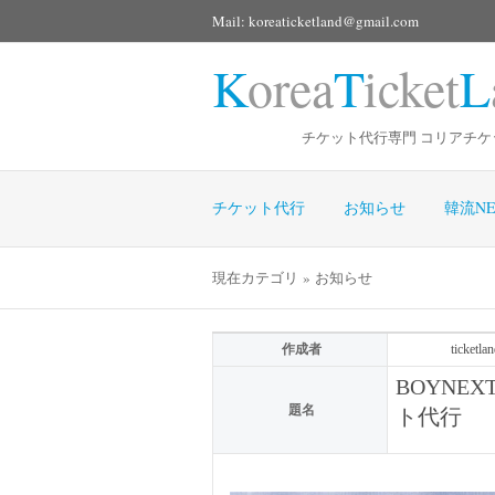
Mail: koreaticketland@gmail.com
K
orea
T
icket
L
チケット代行専門 コリアチケ
チケット代行
お知らせ
韓流NE
現在カテゴリ » お知らせ
作成者
ticketlan
BOYNE
題名
ト代行