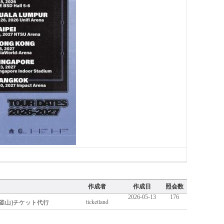
...
作成者
作成日
照会数
2026-05-13
176
ticketland
6[釜山]チケット代行