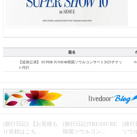
題名
ti
【追加公演】 SUPER JUNIOR韓国ソウルコンサート2025チケッ
ト代行
[旅行日記] 【お見積も
[旅行日記]TREASURE
[旅行
り依頼はこち...
韓国ソウルコン...
ソウル