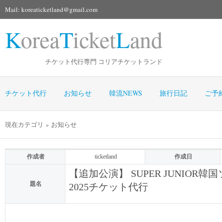
Mail: koreaticketland@gmail.com
K
orea
T
icket
L
and
チケット代行専門 コリアチケットランド
チケット代行
お知らせ
韓流NEWS
旅行日記
ご予
現在カテゴリ » お知らせ
作成者
ticketland
作成日
【追加公演】 SUPER JUNIOR
題名
2025チケット代行