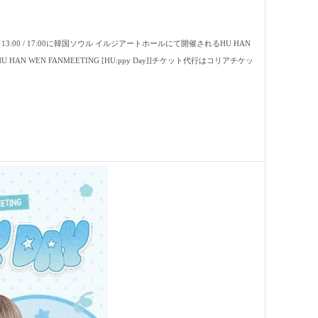
日13:00 / 17:00に韓国ソウル イルジアートホールにて開催されるHU HAN
HAN WEN FANMEETING [HU:ppy Day]]チケット代行はコリアチケッ