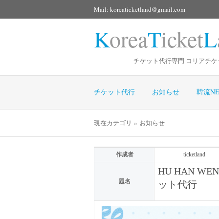
Mail: koreaticketland@gmail.com
K
orea
T
icket
L
チケット代行専門 コリアチケ
チケット代行
お知らせ
韓流NE
現在カテゴリ » お知らせ
作成者
ticketland
HU HAN 
題名
ット代行