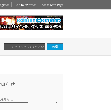
egister
Add to favorites
Set as Start Page
お知らせ
お知らせ