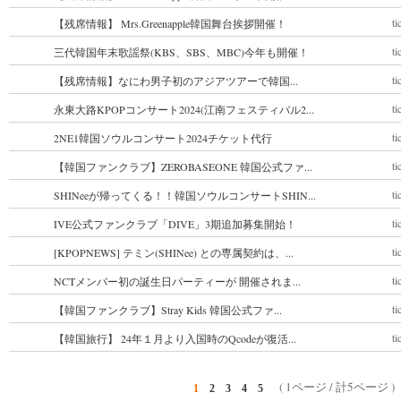
ti
【残席情報】 Mrs.Greenapple韓国舞台挨拶開催！
ti
三代韓国年末歌謡祭(KBS、SBS、MBC)今年も開催！
ti
【残席情報】なにわ男子初のアジアツアーで韓国...
ti
永東大路KPOPコンサート2024(江南フェスティバル2...
ti
2NE1韓国ソウルコンサート2024チケット代行
ti
【韓国ファンクラブ】ZEROBASEONE 韓国公式ファ...
ti
SHINeeが帰ってくる！！韓国ソウルコンサートSHIN...
ti
IVE公式ファンクラブ「DIVE」3期追加募集開始！
ti
[KPOPNEWS] テミン(SHINee) との専属契約は、...
ti
NCTメンバー初の誕生日パーティーが 開催されま...
ti
【韓国ファンクラブ】Stray Kids 韓国公式ファ...
ti
【韓国旅行】 24年１月より入国時のQcodeが復活...
( 1ページ / 計5ページ )
1
2
3
4
5