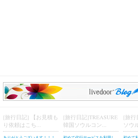
[旅行日記] 【お見積も
[旅行日記]TREASURE
[旅行
り依頼はこち...
韓国ソウルコン...
ソウル
ありがとうございます！！！
初めて代行サービスを利用し
初めて