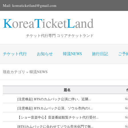
Mail: koreaticketland@gmail.com
K
orea
T
icket
L
and
チケット代行専門 コリアチケットランド
チケット代行
お知らせ
韓流NEWS
旅行日記
ご予
現在カテゴリ » 韓流NEWS
題名
ti
[注意喚起] BTSのカムバック公演に伴い、近隣...
ti
[注意喚起] BTSカムバック公演、ソウル市内の1...
ti
【ショー音楽中心】音楽番組観覧チケット代行受付...
ti
[BTS]カムバックに合わせてソウル市光化門で無...