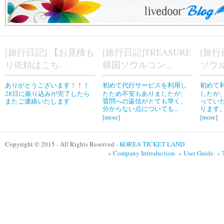
[旅行日記] 【お見積も
[旅行日記]TREASURE
[旅行
り依頼はこち...
韓国ソウルコン...
ソウル
ありがとうございます！！！
初めて代行サービスを利用し
初めて
28日に振り込みが完了したら
たため不安もありましたが、
したが
またご連絡いたします
質問への返信がとても早く、
ってい
分からない点についても...
ります。
[
more
]
[
more
]
Copyright © 2015 - All Rights Reserved -
KOREA TICKET LAND
» Company Introduction
» User Guide
» 