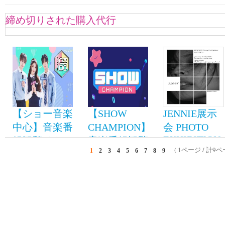
締め切りされた購入代行
【ショー音楽
【SHOW
JENNIE展示
中心】音楽番
CHAMPION】
会 PHOTO
EXHIBITION
組観覧チケッ
音楽番組観覧
( 1ページ / 計9ペ
‘J2NNI5’
1
2
3
4
5
6
7
8
9
ト代行
チケット代行
2026年1月16日~29日
毎週土曜日
毎週水曜日