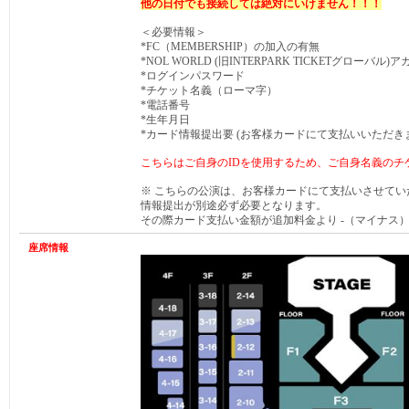
他の日付でも接続しては絶対にいけません！！！
＜必要情報＞
*FC（MEMBERSHIP）の加入の有無
*NOL WORLD (旧INTERPARK TICKETグローバル)
*ログインパスワード
*チケット名義（ローマ字）
*電話番号
*生年月日
*カード情報提出要 (お客様カードにて支払いいただき
こちらはご自身のIDを使用するため、ご自身名義のチ
※ こちらの公演は、お客様カードにて支払いさせて
情報提出が別途必ず必要となります。
その際カード支払い金額が追加料金より -（マイナス
座席情報