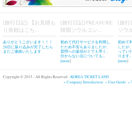
[旅行日記] 【お見積も
[旅行日記]TREASURE
[旅行
り依頼はこち...
韓国ソウルコン...
ソウル
ありがとうございます！！！
初めて代行サービスを利用し
初めて
28日に振り込みが完了したら
たため不安もありましたが、
したが
またご連絡いたします
質問への返信がとても早く、
ってい
分からない点についても...
ります。
[
more
]
[
more
]
Copyright © 2015 - All Rights Reserved -
KOREA TICKET LAND
» Company Introduction
» User Guide
» 