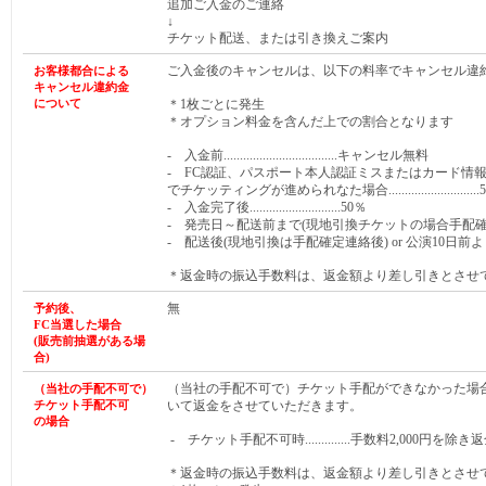
追加ご入金のご連絡
↓
チケット配送、または引き換えご案内
ご入金後のキャンセルは、以下の料率でキャンセル違
お客様都合による
キャンセル違約金
について
＊1枚ごとに発生
＊オプション料金を含んだ上での割合となります
- 入金前...................................キャンセル無料
- FC認証、パスポート本人認証ミスまたはカード情
でチケッティングが進められなた場合............................
- 入金完了後............................50％
- 発売日～配送前まで(現地引換チケットの場合手配確定連絡前まで)
- 配送後(現地引換は手配確定連絡後) or 公演10日前より.
＊返金時の振込手数料は、返金額より差し引きとさせ
無
予約後、
FC当選した
場合
(販売前抽選がある
場
合
)
（当社の手配不可で）チケット手配ができなかった場
（当社の手配不可で）
チケット手配不可
いて返金をさせていただきます。
の場合
- チケット手配不可時..............手数料2,000円を除き
＊返金時の振込手数料は、返金額より差し引きとさせ