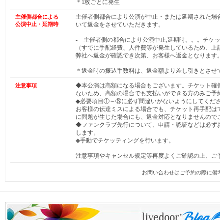
＊1枚ごとに発生
主催者側都合により公演が中止・または延期された場
主催側都合による
公演中止・延期時
いて返金をさせていただきます。
- 主催者側の都合により公演中止,延期時。。。チケ
（すでに手配経費、人件費等が発生しているため、上
弊社へ返金が確認でき次第、お客様へ返金となります
＊返金時の振込手数料は、返金額より差し引きとさせ
◆本公演は高額になる場合もございます。チケット確
注意事項
ないため、高額の場合でも支払いができる方のみご予
◆必要項目①～⑥に必ず間違いがないようにしてくだ
お客様の伝達ミスによる場合でも、チケット再手配は
に問題が生じた場合にも、返金対応となりませんので
◆ファンクラブ先行について、申請・認証などは必ず
します。
◆
手動でチケッティングを行います。
注意事項やキャンセル規定等再度よくご確認の上、ご
お問い合わせはご予約の際に備