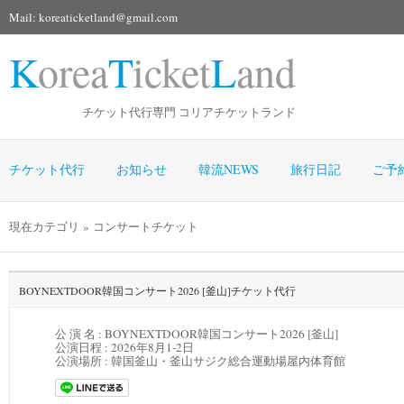
Mail: koreaticketland@gmail.com
K
orea
T
icket
L
and
チケット代行専門 コリアチケットランド
チケット代行
お知らせ
韓流NEWS
旅行日記
ご予
現在カテゴリ » コンサートチケット
BOYNEXTDOOR韓国コンサート2026 [釜山]チケット代行
公 演 名 : BOYNEXTDOOR韓国コンサート2026 [釜山]
公演日程 :
2026年8月1-2日
公演場所 :
韓国釜山・釜山サジク総合運動場屋内体育館