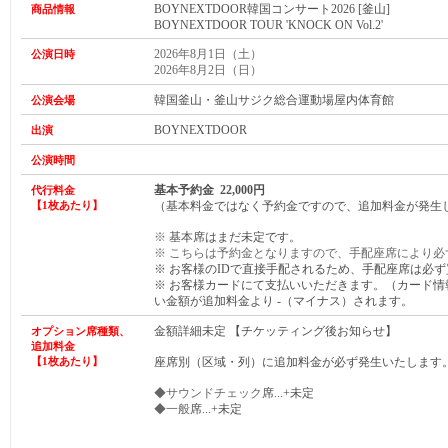
BOYNEXTDOOR韓国コンサート2026 [釜山]
商品情報
BOYNEXTDOOR TOUR 'KNOCK ON Vol.2'
2026年8月1日（土）
公演日時
2026年8月2日（日）
韓国釜山・釜山サジク総合運動場屋内体育館
公演会場
BOYNEXTDOOR
出演
公演時間
基本予約金 22,000円
代行料金
【1枚あたり】
（基本料金ではなく予約金ですので、追加料金が発生
※
基本席はまだ未定です。
※ こちらは予約金となりますので、手配座席により必
※ お客様のIDで直接手配されるため、手配座席は
必ず
※ お客様カードにて支払いいただきます。（カード
い金額が
追加
料金より -（マイナス）されます。
金額詳細未定 【チケッティング後お知らせ】
オプション席種類、
追加料金
【1枚あたり】
座席別（区域・列）に追加料金が必ず発生いたします
◆サウンドチェック
席...+未定
◆一般
席...+未定