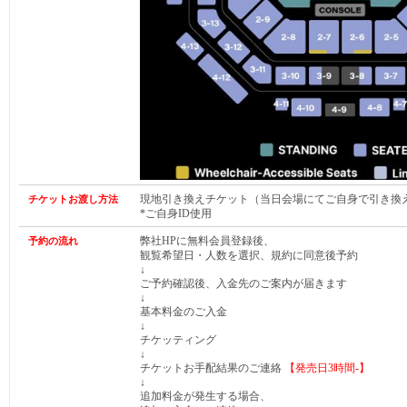
現地引き換えチケット（当日会場にてご自身で引き換
チケットお渡し方法
*ご自身ID使用
弊社HPに無料会員登録後、
予約の流れ
観覧希望日・人数を選択、規約に同意後予約
↓
ご予約確認後、入金先のご案内が届きます
↓
基本料金のご入金
↓
チケッティング
↓
チケットお手配結果のご連絡
【発売日
3時間-
】
↓
追加料金が発生する場合、