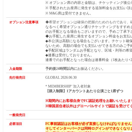
※ オプション席の内容と金額は、チケッティング後公
※ 手配されたお座席に発生する追加料金をお支払い頂
※ M&G席は受付できません。
◆希望オプションは確保の把握のためのものであり、
オプション注意事項
なるべく希望オプション通りチケッティングをすすめ
のお手配となる場合もございますので、予めご了承下
◆お手配した座席に発生するオプション料金をお支払
◆本公演は高額になる場合もございます。チケット確
ないため、高額の場合でも支払いができる方のみご予
◆手配区域はランダムお手配となり、区域・列等の希
◆連番は受付しておりません。
連番でのお手配となった場合は連番料金（1枚あたり+2,
予約後24時間以内に
お振込ください。
入金期限
GLOBAL 2026.06.30
先行発売日
*
MEMBERSHIP
’ 加入者対象
【購入
制限】1アカウントあたり
公演ごと
1席ずつ
※期間内にお客様自身でFC認証処理をお願いいたしま
※
韓国居住者以外はグローバルサイトで認証を受けて
一般発売日
FC事前認証はお客様が必ず直接しなければなりません
必要項目
そしてインターパークは同時ログインができなくなり