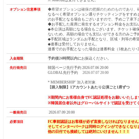
※ M&G席は受付できません。
◆希望オプションは確保の把握のためのものであり、
オプション注意事項
なるべく希望オプション通りチケッティングをすすめ
のお手配となる場合もございますので、予めご了承下
◆お手配した座席に発生するオプション料金をお支払
◆本公演は高額になる場合もございます。チケット確
ないため、高額の場合でも支払いができる方のみご予
◆手配区域はランダムお手配となり、区域・列等の希
◆連番は受付しておりません。
連番でのお手配となった場合は連番料金（1枚あたり+2,
予約後24時間以内に
お振込ください。
入金期限
韓国ページ先行予約 2026.07.06 20:00
先行発売日
GLOBAL
先行予約
2026.07.07 20:00
*
MEMBERSHIP
’ 加入者対象
【購入
制限】1アカウントあたり
公演ごと
1席ずつ
※期間内にお客様自身でFC認証処理をお願いいたしま
※
韓国居住者以外はグローバルサイトで認証を受けて
2026.07.09 20:00
一般発売日
FC事前認証はお客様が必ず直接しなければなりません
必要項目
そしてインターパークは同時ログインができなくなり
他の日付でも接続しては絶対にいけません！！！