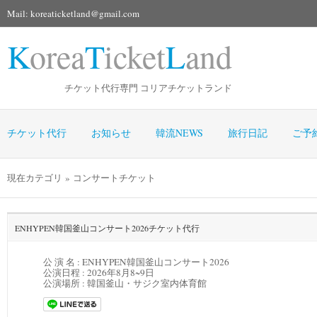
Mail: koreaticketland@gmail.com
K
orea
T
icket
L
and
チケット代行専門 コリアチケットランド
チケット代行
お知らせ
韓流NEWS
旅行日記
ご予
現在カテゴリ » コンサートチケット
ENHYPEN韓国釜山コンサート2026チケット代行
公 演 名 : ENHYPEN韓国釜山コンサート2026
公演日程 :
2026年8月8~9日
公演場所 :
韓国釜山・サジク室内体育館