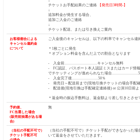
↓
チケットお手配結果のご連絡
【発売日
3時間-
】
↓
追加料金が発生する場合、
追加ご入金のご連絡
↓
チケット配送、または引き換えご案内
ご入金後のキャンセルは、以下の料率でキャンセル違
お客様都合による
キャンセル違約金
について
＊1枚ごとに発生
＊オプション料金を含んだ上での割合となります
- 入金前...................................キャンセル無料
- FC認証、パスポート本人認証ミスまたはカード情
でチケッティングが進められなた場合............................
- 入金完了後............................50％
- 発売日～配送前まで(現地引換チケットの場合手配確定連絡前まで)
- 配送後(現地引換は手配確定連絡後) or 公演10日前より.
＊返金時の振込手数料は、返金額より差し引きとさせ
無
予約後、
FC当選した
場合
(販売前抽選がある
場
合
)
（当社の手配不可で）チケット手配ができなかった場
（当社の手配不可で）
チケット手配不可
いて返金をさせていただきます。
の場合