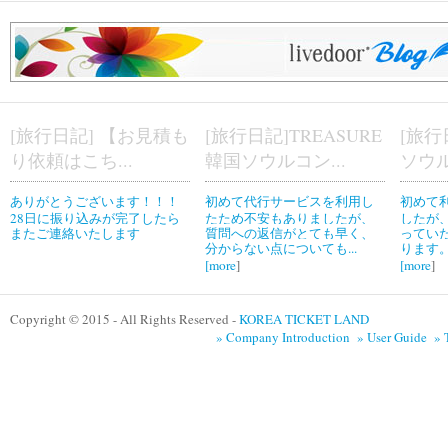
[旅行日記] 【お見積も
[旅行日記]TREASURE
[旅行
り依頼はこち...
韓国ソウルコン...
ソウル
ありがとうございます！！！
初めて代行サービスを利用し
初めて
28日に振り込みが完了したら
たため不安もありましたが、
したが
またご連絡いたします
質問への返信がとても早く、
ってい
分からない点についても...
ります。
[
more
]
[
more
]
Copyright © 2015 - All Rights Reserved -
KOREA TICKET LAND
» Company Introduction
» User Guide
» 