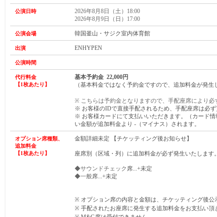
2026年8月8日（土）18:00
公演日時
2026年8月9日（日）17:00
韓国釜山・サジク室内体育館
公演会場
ENHYPEN
出演
公演時間
基本予約金 22,000円
代行料金
【1枚あたり】
（基本料金ではなく予約金ですので、追加料金が発生
※ こちらは予約金となりますので、手配座席により必
※ お客様のIDで直接手配されるため、手配座席は
必ず
※ お客様カードにて支払いいただきます。（カード
い金額が
追加
料金より -（マイナス）されます。
金額詳細未定 【チケッティング後お知らせ】
オプション席種類、
追加料金
【1枚あたり】
座席別（区域・列）に追加料金が必ず発生いたします
◆サウンドチェック
席...+未定
◆一般
席...+未定
※ オプション席の内容と金額は、チケッティング後公
※ 手配されたお座席に発生する追加料金をお支払い頂