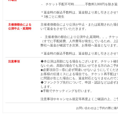
- チケット手配不可時..............手数料3,000円を除き
＊返金時の振込手数料は、返金額より差し引きとさせ
＊1枚ごとに発生
主催者側都合により公演が中止・または延期された場
主催側都合による
公演中止・延期時
いて返金をさせていただきます。
- 主催者側の都合により公演中止,延期時。。。チケ
（すでに手配経費、人件費等が発生しているため、上
弊社へ返金が確認でき次第、お客様へ返金となります
＊返金時の振込手数料は、返金額より差し引きとさせ
◆本公演は高額になる場合もございます。チケット確
注意事項
ないため、高額の場合でも支払いができる方のみご予
◆必要項目①～⑥に必ず間違いがないようにしてくだ
お客様の伝達ミスによる場合でも、チケット再手配は
に問題が生じた場合にも、返金対応となりませんので
◆ファンクラブ先行について、申請・認証などは必ず
します。
◆
手動でチケッティングを行います。
注意事項やキャンセル規定等再度よくご確認の上、ご
お問い合わせはご予約の際に備