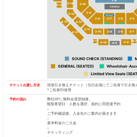
現地引き換えチケット（当日会場にてご自身で引き換
チケットお渡し方法
*ご自身ID使用
弊社HPに無料会員登録後、
予約の流れ
観覧希望日・人数を選択、規約に同意後予約
↓
ご予約確認後、入金先のご案内が届きます
↓
基本料金のご入金
↓
チケッティング