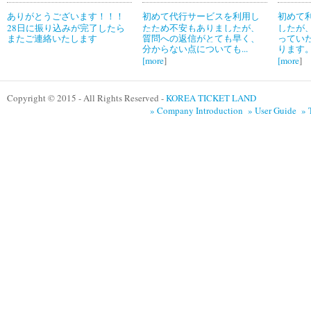
ありがとうございます！！！
初めて代行サービスを利用し
初めて
28日に振り込みが完了したら
たため不安もありましたが、
したが
またご連絡いたします
質問への返信がとても早く、
ってい
分からない点についても...
ります。
[
more
]
[
more
]
Copyright © 2015 - All Rights Reserved -
KOREA TICKET LAND
» Company Introduction
» User Guide
» 