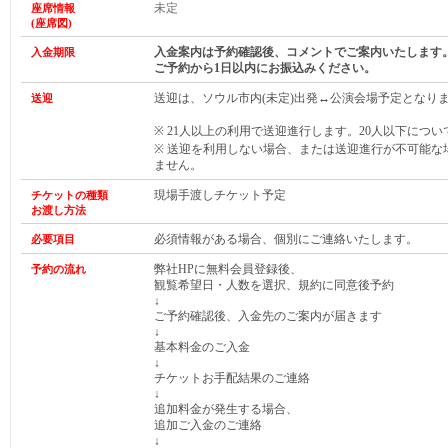
未定
座席情報
(
座席図)
入金案内は予約確認後、コメントでご案内いたします
入金期限
ご予約から1日以内にお振込みください。
送迎は、ソウル市内(未定)出発↔公演会場予定となり
送迎
※ 21人以上の利用で送迎進行します。20人以下につ
※ 送迎を利用しない場合、または送迎進行が不可能な
ません。
現場手渡しチケット予定
チケット
の種類
お渡し方法
必須情報がある場合、個別にご連絡いたします。
必要項目
弊社HPに無料会員登録後、
予約の流れ
観覧希望日・人数を選択、規約に同意後予約
↓
ご予約確認後、入金先のご案内が届きます
↓
基本料金のご入金
↓
チケットお手配結果のご連絡
↓
追加料金が発生する場合、
追加ご入金のご連絡
↓