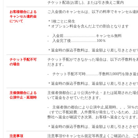
チケット配送(お渡し)、または引き換えご案内
ご入金後のキャンセルは、以下の料率でキャンセル違
お客様都合による
キャンセル違約金
について
＊1枚ごとに発生
＊オプション料金を含んだ上での割合となります
- 入金前...................................キャンセル無料
- 入金完了後............................100％
＊返金時の振込手数料は、返金額より差し引きとさせ
チケット手配ができなかった場合は、以下の手数料を
チケット手配不可
の場合
だきます。
- チケット手配不可時..............手数料3,000円を除き返
＊返金時の振込手数料は、返金額より差し引きとさせ
主催者側都合により公演が中止・または延期された場
主催側都合による
公演中止・延期時
いて返金をさせていただきます。
- 主催者側の都合により公演中止,延期時。。。50％
（すでに手配経費、人件費等が発生しているため、上
弊社へ返金が確認でき次第、お客様へ返金となります
＊返金時の振込手数料は、返金額より差し引きとさせ
注意事項やキャンセル規定等再度よくご確認の上、ご
注意事項