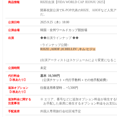
RIIZE出演【FIDA WORLD CAP JEONJU 2025】
商品情報
開幕祝賀公演でK-POP代表のRIIZE、AHOFなど人
だ。
2025.9.25（木）18:00
公演日時
韓国・全州ワールドカップ競技場
公演会場
◆◆出演ラインナップ ◆◆
出演
~ラインナップ公開~
RIIZE ,AHOF ,ICHILLIN' ,
キム·ヒジェ
(出演アーティストはスケジュールにより変更になるこ
未定
公演時間
基本 10,500円
代行料金
【1枚あたり】
（公演チケット＋代行手数料＋その他手配経費）
往復送用希望時 ... +5,500円
追加オプション
【1枚あたり】
※ エリア、番号などに追加オプション料金が発生する
追加料金に関する
注意事項
お手配した座席に発生するオプション料金をお支払
外国人専用旅行会社区域予定
手配座席