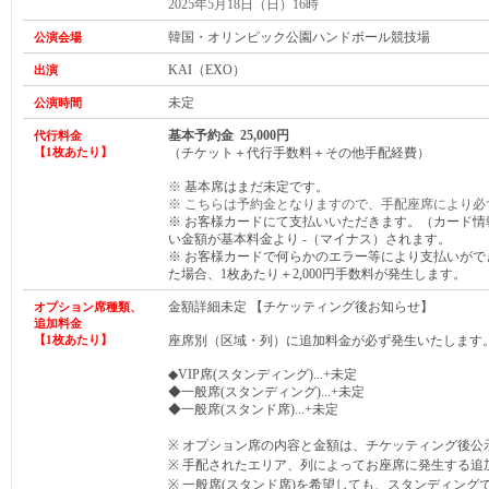
2025年5月18日（日）16時
韓国・オリンピック公園ハンドボール競技場
公演会場
KAI（EXO）
出演
未定
公演時間
基本予約金 25,000円
代行料金
【1枚あたり】
（チケット＋代行手数料＋その他手配経費）
※
基本席はまだ未定です。
※ こちらは予約金となりますので、手配座席により必
※ お客様カードにて支払いいただきます。（カード
い金額が基本料金より -（マイナス）されます。
※ お客様カードで何らかのエラー等により支払いが
た場合、1枚あたり＋2,000円手数料が発生します。
金額詳細未定 【チケッティング後お知らせ】
オプション席種類、
追加料金
【1枚あたり】
座席別（区域・列）に追加料金が必ず発生いたします
◆VIP席(スタンディング)...+未定
◆一般席(スタンディング)...+未定
◆一般席(スタンド席)...+未定
※ オプション席の内容と金額は、チケッティング後公
※ 手配されたエリア、列によってお座席に発生する追
※
一般席(スタンド席)
を希望しても、スタンディング