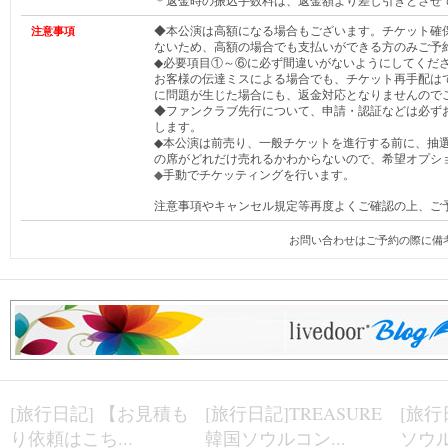
＊返金時の振込手数料は、返金額より差し引きとさせ
◆本公演は高額になる場合もございます。チケット確
注意事項
ないため、高額の場合でも支払いができる方のみご予
◆必要項目①～⑥に必ず間違いがないようにしてくだ
お客様の伝達ミスによる場合でも、チケット再手配は
に問題が生じた場合にも、返金対応となりませんので
◆ファンクラブ先行について、申請・認証などは必ず
します。
◆本公演は前売り、一般チケットを進行する前に、抽
の席がどれだけ売れるかわからないので、希望オプシ
◆
手動でチケッティングを行います。
注意事項やキャンセル規定等再度よくご確認の上、ご
お問い合わせはご予約の際に備
[旅行日記] 【お見積も
[旅行日記]TREASURE
[旅行
り依頼はこち...
韓国ソウルコン...
ソウル