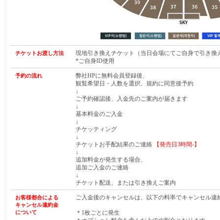
現地引き換えチケット（当日会場にてご自身で引き換
チケットお渡し方法
*ご自身ID使用
弊社HPに無料会員登録後、
予約の流れ
観覧希望日・人数を選択、規約に同意後予約
↓
ご予約確認後、入金先のご案内が届きます
↓
基本料金のご入金
↓
チケッティング
↓
チケットお手配結果のご連絡
【発売日
3時間-
】
↓
追加料金が発生する場合、
追加ご入金のご連絡
↓
チケット配送、または引き換えご案内
ご入金後のキャンセルは、以下の料率でキャンセル違
お客様都合による
キャンセル違約金
について
＊1枚ごとに発生