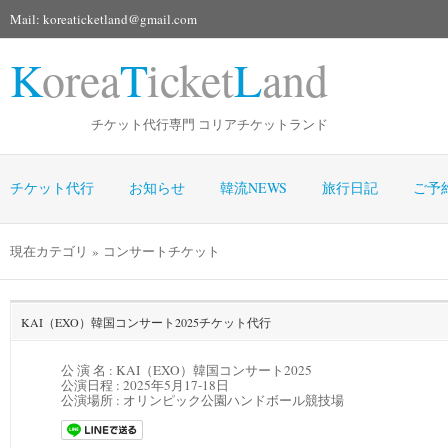
Mail: koreaticketland@gmail.com
K
orea
T
icket
L
and
チケット代行専門 コリアチケットランド
チケット代行
お知らせ
韓流NEWS
旅行日記
ご予
現在カテゴリ » コンサートチケット
KAI（EXO）韓国コンサート2025チケット代行
公 演 名 : KAI（EXO）韓国コンサート2025
公演日程 :
2025年5月17-18日
公演場所 :
オリンピック公園ハンドボール競技場