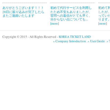
ありがとうございます！！！
初めて代行サービスを利用し
初めて
28日に振り込みが完了したら
たため不安もありましたが、
したが
またご連絡いたします
質問への返信がとても早く、
ってい
分からない点についても...
ります。
[
more
]
[
more
]
Copyright © 2015 - All Rights Reserved -
KOREA TICKET LAND
» Company Introduction
» User Guide
» 