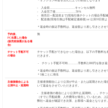
＊オプション料金を含んだ上での割合となります
- 入金前...................................キャンセル無料
- 入金完了後............................50％
- 発売日～配送前まで(現地引換チケットの場合手配確定連絡前まで)
- 配送後(現地引換は手配確定連絡後) or 公演10日前より.
＊返金時の振込手数料は、返金額より差し引きとさせ
無
予約後、
FC当選した
場合
(販売前抽選がある
場
合
)
チケット手配ができなかった場合は、以下の手数料を
チケット手配不可
の場合
だきます。
- チケット手配不可時..............手数料2,000円を除き
＊返金時の振込手数料は、返金額より差し引きとさせ
＊1枚ごとに発生
主催者側都合により公演が中止・または延期された場
主催側都合による
公演中止・延期時
いて返金をさせていただきます。
- 主催者側の都合により公演中止,延期時。。。チケ
（すでに手配経費、人件費等が発生しているため、上
弊社へ返金が確認でき次第、お客様へ返金となります