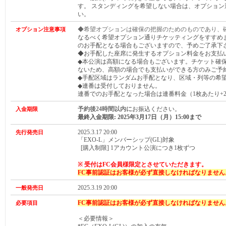
す。 スタンディングを希望しない場合は、オプション
い。
◆希望オプションは確保の把握のためのものであり、
オプション注意事項
なるべく希望オプション通りチケッティングをすすめ
のお手配となる場合もございますので、予めご了承下
◆お手配した座席に発生するオプション料金をお支払
◆本公演は高額になる場合もございます。チケット確
ないため、高額の場合でも支払いができる方のみご予
◆手配区域はランダムお手配となり、区域・列等の希
◆連番は受付しておりません。
連番でのお手配となった場合は連番料金（1枚あたり+2,
予約後24時間以内に
お振込ください。
入金期限
最終入金期限: 2025年3月17日（月
）15:00まで
2025.3.17 20:00
先行発売日
「EXO-L」メンバーシップ(GL)対象
[購入制限] 1アカウント公演につき1枚ずつ
※ 受付はFC会員様限定とさせていただきます。
FC事前認証はお客様が必ず直接しなければなりません
2025.3.19 20:00
一般発売日
FC事前認証はお客様が必ず直接しなければなりません
必要項目
＜必要情報＞