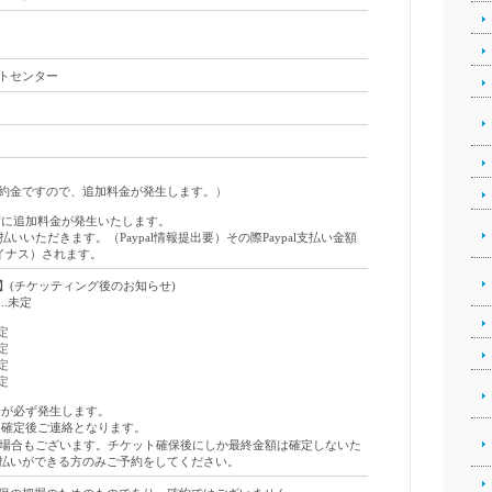
トセンター
約金ですので、追加料金が発生します。
）
席に追加料金が発生いたします。
て支払いいただきます。（Paypal情報提出要）その際Paypal支払い金額
マイナス）されます。
】(チケッティング後のお知らせ)
..未定
未定
未定
未定
未定
金が必ず発生します。
確定後ご連絡となります。
場合もございます。チケット確保後にしか最終金額は確定しないた
払いができる方のみご予約をしてください。