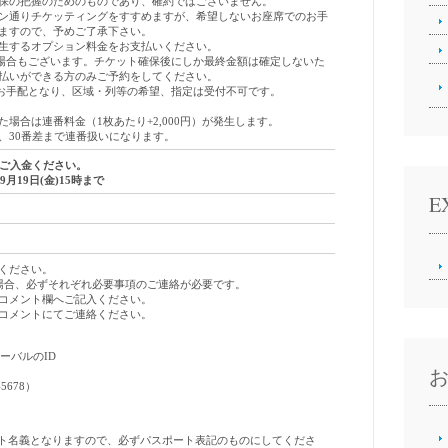
保の把握のためのものであり、確約ではございません。
ン通りチケッティングをすすめますが、希望しないお座席でのお手
ますので、予めご了承下さい。
生するオプション料金をお支払いください。
場合もございます。チケット確保後にしか最終金額は確定しないた
払いができる方のみご予約をしてください。
お手配となり、区域・列等の希望、指定は受付不可です。
場合は連番料金（1枚あたり+2,000円）が発生します。
、30番差まで連番扱いになります。
にご入金ください。
年9月19日(
金
)15時まで
E
ください。
場合、必ずそれぞれ必要事項のご連絡が必要です。
コメント欄へご記入ください。
コメントにてご連絡ください。
ローバルのID
5678）
ト名義となりますので、必ずパスポート表記のものにしてくださ