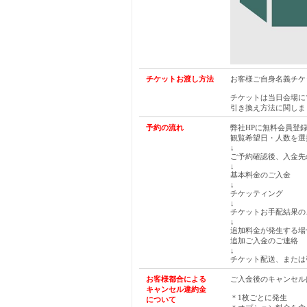
チケットお渡し方法
お客様ご自身名義チケ
チケットは当日会場に
引き換え方法に関しま
予約の流れ
弊社HPに無料会員登
観覧希望日・人数を選
↓
ご予約確認後、入金先
↓
基本料金のご入金
↓
チケッティング
↓
チケットお手配結果
↓
追加料金が発生する場
追加ご入金のご連絡
↓
チケット配送、または
お客様都合による
ご入金後のキャンセル
キャンセル違約金
＊1枚ごとに発生
について