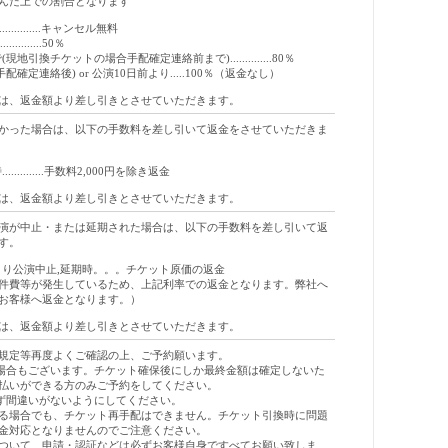
んだ上での割合となります
..................キャンセル無料
...........50％
地引換チケットの場合手配確定連絡前まで)..............80％
確定連絡後) or 公演10日前より.....100％（返金なし）
は、返金額より差し引きとさせていただきます。
かった場合は、以下の手数料を差し引いて返金をさせていただきま
..........手数料2,000円を除き返金
は、返金額より差し引きとさせていただきます。
演が中止・または延期された場合は、以下の手数料を差し引いて返
す。
より公演中止,延期時。。。チケット原価の返金
件費等が発生しているため、上記利率での返金となります。弊社へ
お客様へ返金となります。）
は、返金額より差し引きとさせていただきます。
規定等再度よくご確認の上、ご予約願います。
場合もございます。チケット確保後にしか最終金額は確定しないた
払いができる方のみご予約をしてください。
ず間違いがないようにしてください。
る場合でも、チケット再手配はできません。チケット引換時に問題
金対応となりませんのでご注意ください。
ついて、申請・認証などは必ずお客様自身ですべてお願い致しま