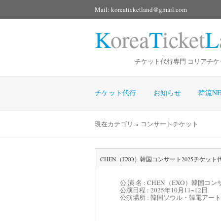
Mail: koreaticketland@gmail.com
K
orea
T
icket
L
チケット代行専門 コリアチケ
チケット代行
お知らせ
韓流NE
現在カテゴリ » コンサートチケット
CHEN（EXO）韓国コンサート2025チケット
公 演 名 : CHEN（EXO）韓国コン
公演日程 :
2025年10月11~12日
公演場所 :
韓国ソウル・韓電アート