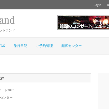
Login
R
and
ットランド
WS
旅行日記
ご予約管理
顧客センター
代行
サート2025
センター