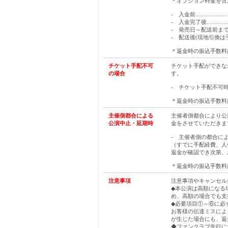
＊オプション料金を含
- 入金前.................
- 入金完了後.................
- 発売日～配送前まで(現
- 配送後(現地引換は手配
＊返金時の振込手数料
チケット手配不可
チケット手配ができな
の場合
す。
- チケット手配不可時....
＊返金時の振込手数料
主催側都合による
主催者側都合により公
公演中止・延期時
金をさせていただきま
- 主催者側の都合に
（すでに手配経費、人
返金が確認でき次第、
＊返金時の振込手数料
注意事項
注意事項やキャンセル
◆本公演は高額になる
め、高額の場合でも支
◆必要項目①～⑥に必
お客様の伝達ミスによ
が生じた場合にも、返
◆ファンクラブ先行に