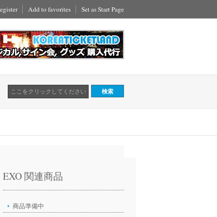
egister
Add to favorites
Set as Start Page
EXO 関連商品
商品準備中