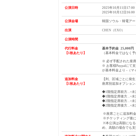
公演日時
2025年10月11日17:00
2025年10月12日16:00
公演会場
韓国ソウル・韓電アー
出演
CHEN（EXO）
公演時間
代行料金
基本予約金 25,000円
【1枚あたり】
（基本料金ではなく予
※ 必ず手配された座
※ お客様Paypalに
が基本料金より -（
追加料金
【列、区域ごとに発生
【1枚あたり】
座席別追加オプション.
◆1階指定席前方
...+
◆1階指定席後方
...+
◆2階指定席前方
...+
◆2階指定席後方
...+
※座席ごとに追加料
※チケッティング後に
※本公演は高額になる
め、高額の場合でも支