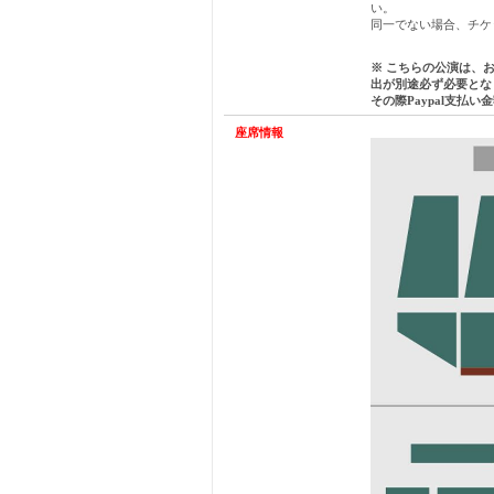
い。
同一でない場合、チケ
※ こちらの公演は、
出が別途必ず必要とな
その際
Paypal
支払い金
座席情報