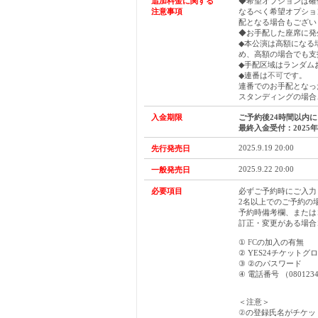
追加料金に関する
◆希望オプションは確
注意事項
なるべく希望オプショ
配となる場合もござい
◆お手配した座席に発
◆本公演は高額になる
め、高額の場合でも支
◆手配区域はランダム
◆連番は
不可
です。
連番でのお手配となった
スタンディングの場合
入金期限
ご予約後24時間以内
最終入金受付：
2025
2025.9.19 20:00
先行発売日
2025.9.22 20:00
一般発売日
必要項目
必ずご予約時にご入力
2名以上でのご予約の
予約時備考欄、または
訂正・変更がある場合
①
FC
の加入の有無
② YES24チケットグ
③ ②のパスワード
④ 電話番号 （0801234
＜注意＞
②
の登録氏名がチケッ