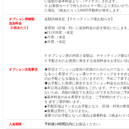
い金額が基本料金より -（マイナス）されます。
※ お客様カードで何らかのエラー等により支払いが
た場合、1枚あたり＋2,000円手数料が発生します。
金額詳細未定 【チケッティング後お知らせ】
オプション席種類、
追加料金
【1枚あたり】
座席別（区域・列）に追加料金が必ず発生いたします
◆FLOOR席...+未定
◆2F席...+未定
◆3F席...+未定
※ オプション席の内容と金額は、チケッティング後公
※ 手配されたお座席に発生する追加料金をお支払い頂
◆希望オプションは確保の把握のためのものであり、
オプション注意事項
なるべく希望オプション通りチケッティングをすすめ
のお手配となる場合もございますので、予めご了承下
◆お手配した座席に発生するオプション料金をお支払
◆本公演は高額になる場合もございます。チケット確
ないため、高額の場合でも支払いができる方のみご予
◆基本料金のみを希望する方は、ご予約時のオプショ
を 必ずご選択願います。
◆手配区域はランダムお手配となり、区域・列等の希
◆連番は受付しておりません。
連番でのお手配となった場合は連番料金（1枚あたり+2,
予約後24時間以内に
お振込ください。
入金期限