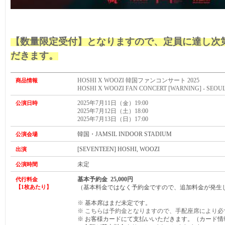
【数量限定受付】となりますので、定員に達し次
だきます。
HOSHI X WOOZI 韓国ファンコンサート 2025
商品情報
HOSHI X WOOZI FAN CONCERT [WARNING] - SEOU
2025年7月11日（金）19:00
公演日時
2025年7月12日（土）18:00
2025年7月13日（日）17:00
韓国・JAMSIL INDOOR STADIUM
公演会場
[SEVENTEEN] HOSHI, WOOZI
出演
未定
公演時間
基本予約金 25,000円
代行料金
【1枚あたり】
（
基本料金ではなく予約金ですので、追加料金が発生
※
基本席はまだ未定です。
※ こちらは予約金となりますので、手配座席により必
※ お客様カードにて支払いいただきます。（カード