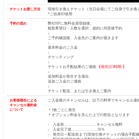
現地引き換えチケット（当日会場にてご自身で引き換
チケットお渡し方法
*ご自身ID使用
弊社HPに無料会員登録後、
予約の流れ
観覧希望日・人数を選択、規約に同意後予約
↓
ご予約確認後、入金先のご案内が届きます
↓
基本料金のご入金
↓
チケッティング
↓
チケットお手配結果のご連絡
【発売日
3時間-
】
↓
追加料金が発生する場合、
追加ご入金のご連絡
↓
チケット配送、または引き換えご案内
ご入金後のキャンセルは、以下の料率でキャンセル違
お客様都合による
キャンセル違約金
について
＊1枚ごとに発生
＊オプション料金を含んだ上での割合となります
- 入金前...................................キャンセル無料
- 入金完了後............................50％
- 発売日～配送前まで(現地引換チケットの場合手配確定連絡前まで)