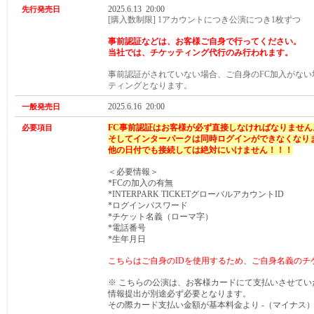
2025.6.13 20:00
先行発売日
[購入数制限] 1アカウントにつき公演につき1枚ずつ
事前認証などは、お客様ご自身で行ってください。
当社では、チケッティング代行のみ行われます。
事前認証がされていない場合、ご自身のFC加入がな
ティングとなります。
2025.6.16 20:00
一般発売日
FC事前認証はお客様が必ず直接しなければなりません
必要項目
そしてインターパークは同時ログインができなくなり
他の日付でも接続しては絶対にいけません！！！
＜必要情報＞
*FCの加入の有無
*INTERPARK TICKETグローバルアカウントID
*ログインパスワード
*チケット名義（ローマ字）
*電話番号
*生年月日
こちらはご自身のIDを使用するため、ご自身名義のチ
※ こちらの公演は、お客様カードにて支払いさせて
情報提出が別途必ず必要となります。
その際カード支払い金額が基本料金より -（マイナス