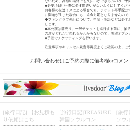
ないため、高額の場合でも支払いができる方のみご予
◆必要項目①～⑥に必ず間違いがないようにしてくだ
お客様の伝達ミスによる場合でも、チケット再手配は
に問題が生じた場合にも、返金対応となりませんので
◆ファンクラブ先行について、申請・認証などは必ず
します。
◆本公演は前売り、一般チケットを進行する前に、抽
の席がどれだけ売れるかわからないので、希望オプシ
◆
手動でチケッティングを行います。
注意事項やキャンセル規定等再度よくご確認の上、ご
お問い合わせはご予約の際に備考欄orコメ
[旅行日記] 【お見積も
[旅行日記]TREASURE
[旅行
り依頼はこち...
韓国ソウルコン...
ソウル