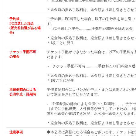
- 配送後(現地引換は手配確定連絡後) or 公演10日前より.
＊返金時の振込手数料は、返金額より差し引きとさせ
ご予約後にFC当選した場合、以下の手数料を差し引い
予約後、
FC当選した
場合
す。
(販売前抽選がある
場
- FC当選した場合..............手数料3,000円を除き返金
合
)
＊返金時の振込手数料は、返金額より差し引きとさせ
＊1枚ごとに発生
チケット手配ができなかった場合は、以下の手数料を
チケット手配不可
の場合
だきます。
- チケット手配不可時..............手数料2,000円を除き
＊返金時の振込手数料は、返金額より差し引きとさせ
＊1枚ごとに発生
主催者側都合により公演が中止・または延期された場
主催側都合による
公演中止・延期時
いて返金をさせていただきます。
- 主催者側の都合により公演中止,延期時。。。チケ
（すでに手配経費、人件費等が発生しているため、上
弊社へ返金が確認でき次第、お客様へ返金となります
＊返金時の振込手数料は、返金額より差し引きとさせ
◆本公演は高額になる場合もございます。チケット確
注意事項