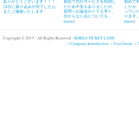
ありがとうございます！！！
初めて代行サービスを利用し
初めて
28日に振り込みが完了したら
たため不安もありましたが、
したが
またご連絡いたします
質問への返信がとても早く、
ってい
分からない点についても...
ります。
[
more
]
[
more
]
Copyright © 2015 - All Rights Reserved -
KOREA TICKET LAND
» Company Introduction
» User Guide
» 