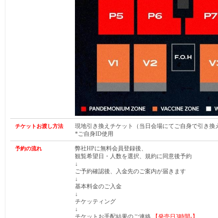
現地引き換えチケット（当日会場にてご自身で引き換
チケットお渡し方法
*ご自身ID使用
弊社HPに無料会員登録後、
予約の流れ
観覧希望日・人数を選択、規約に同意後予約
↓
ご予約確認後、入金先のご案内が届きます
↓
基本料金のご入金
↓
チケッティング
↓
チケットお手配結果のご連絡
【発売日
3時間-
】