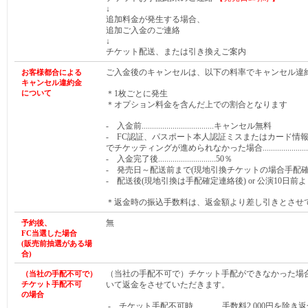
↓
追加料金が発生する場合、
追加ご入金のご連絡
↓
チケット配送、または引き換えご案内
ご入金後のキャンセルは、以下の料率でキャンセル違
お客様都合による
キャンセル違約金
について
＊1枚ごとに発生
＊オプション料金を含んだ上での割合となります
- 入金前...................................キャンセル無料
- FC認証、パスポート本人認証ミスまたはカード情
でチケッティングが進められなかった場合........................
- 入金完了後............................50％
- 発売日～配送前まで(現地引換チケットの場合手配確定連絡前まで)
- 配送後(現地引換は手配確定連絡後) or 公演10日前より.
＊返金時の振込手数料は、返金額より差し引きとさせ
無
予約後、
FC当選した
場合
(販売前抽選がある
場
合
)
（当社の手配不可で）チケット手配ができなかった場
（当社の手配不可で）
チケット手配不可
いて返金をさせていただきます。
の場合
- チケット手配不可時..............手数料2,000円を除き