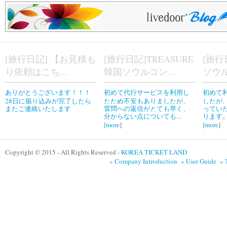
[旅行日記] 【お見積も
[旅行日記]TREASURE
[旅行
り依頼はこち...
韓国ソウルコン...
ソウル
ありがとうございます！！！
初めて代行サービスを利用し
初めて
28日に振り込みが完了したら
たため不安もありましたが、
したが
またご連絡いたします
質問への返信がとても早く、
ってい
分からない点についても...
ります。
[
more
]
[
more
]
Copyright © 2015 - All Rights Reserved -
KOREA TICKET LAND
» Company Introduction
» User Guide
» 