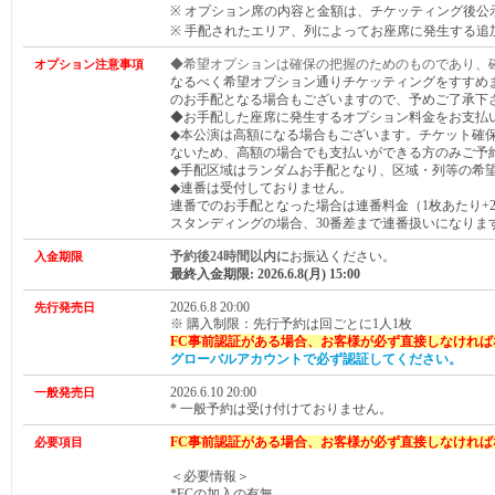
※ オプション席の内容と金額は、チケッティング後公
※ 手配されたエリア、列によってお座席に発生する追
◆希望オプションは確保の把握のためのものであり、
オプション注意事項
なるべく希望オプション通りチケッティングをすすめ
のお手配となる場合もございますので、予めご了承下
◆お手配した座席に発生するオプション料金をお支払
◆本公演は高額になる場合もございます。チケット確
ないため、高額の場合でも支払いができる方のみご予
◆手配区域はランダムお手配となり、区域・列等の希
◆連番は受付しておりません。
連番でのお手配となった場合は連番料金（1枚あたり+2,
スタンディングの場合、30番差まで連番扱いになりま
予約後24時間以内に
お振込ください。
入金期限
最終入金期限: 2026.6.8(月) 15:00
2026.6.8 20:00
先行発売日
※ 購入制限：先行予約は回ごとに1人1枚
FC事前
認証
が
ある場合、
お客様が必ず直接しなければ
グローバルアカウントで必ず認証してください。
2026.6.10 20:00
一般発売日
* 一般予約は受け付けておりません。
FC事前
認証
が
ある場合、
お客様が必ず直接しなければ
必要項目
＜必要情報＞
*FCの加入の有無