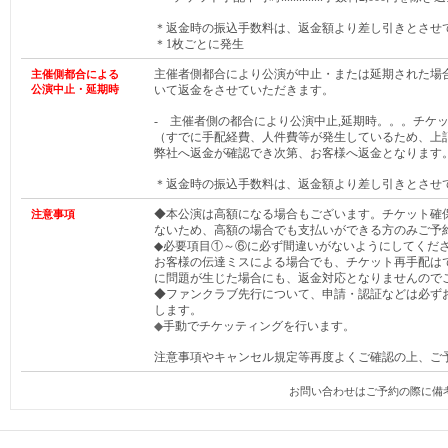
＊返金時の振込手数料は、返金額より差し引きとさせ
＊1枚ごとに発生
主催者側都合により公演が中止・または延期された場
主催側都合による
公演中止・延期時
いて返金をさせていただきます。
- 主催者側の都合により公演中止,延期時。。。チケ
（すでに手配経費、人件費等が発生しているため、上
弊社へ返金が確認でき次第、お客様へ返金となります
＊返金時の振込手数料は、返金額より差し引きとさせ
◆本公演は高額になる場合もございます。チケット確
注意事項
ないため、高額の場合でも支払いができる方のみご予
◆必要項目①～⑥に必ず間違いがないようにしてくだ
お客様の伝達ミスによる場合でも、チケット再手配は
に問題が生じた場合にも、返金対応となりませんので
◆ファンクラブ先行について、申請・認証などは必ず
します。
◆
手動でチケッティングを行います。
注意事項やキャンセル規定等再度よくご確認の上、ご
お問い合わせはご予約の際に備