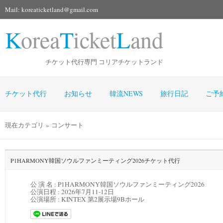
Mail: koreaticketland@gmail.com
K
orea
T
icket
L
and
チケット代行専門 コリアチケットランド
チケット代行
お知らせ
韓流NEWS
旅行日記
ご予
現在カテゴリ » コンサート
P1HARMONY韓国ソウルファンミーティング2026チケット代行
公 演 名 : P1HARMONY韓国ソウルファンミーティング2026
公演日程 :
2026年7月11-12日
公演場所 :
KINTEX 第2展示場9Bホール