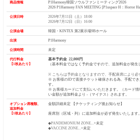
P1Harmony
韓国ソウルファンミーティング2026
商品情報
2026 P1Harmony FAN MEETING [P1uspace H：Horror Ha
2026年7月11日（土）18:00
公演日時
2026年7月12日（日）16:00
韓国・KINTEX 第2展示場9Bホール
公演会場
P1Harmony
出演
未定
公演時間
基本予約金 22,000円
代行料金
【1枚あたり】
（基本料金ではなく予約金ですので、追加料金が発生
※ こちらは予約金となりますので、手配座席により必
※ お客様のIDで直接チケット確保される為、手配で
す。
※ お客様カードにて支払いいただきます。（カード
い金額が
追加
料金より -（マイナス）されます。
金額詳細未定 【チケッティング後お知らせ】
オプション席種類、
追加料金
【1枚あたり】
座席別（区域・列）に追加料金が必ず発生いたします
◆PANDEMONIUM ZONE
...+未定
◆VACCINE ZONE
...+未定