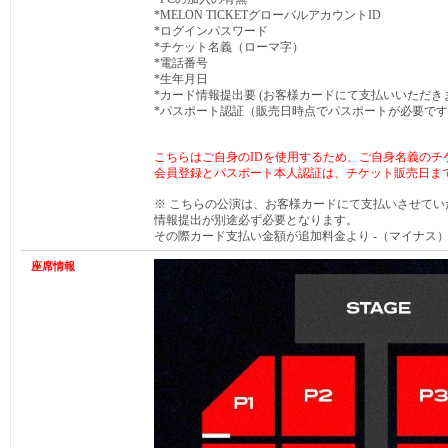
*MELON TICKETグローバルアカウントID
*ログインパスワード
*チケット名義（ローマ字）
*電話番号
*生年月日
*
カード情報提出要 (
お客様カードにて支払いいただき
*パスポート認証（販売日時点でパスポートが必要で
こちらはご自身のIDを使用するため、ご自身名義のチ
会員登録とパスポート本人認証は、チケット販売日ま
※ こちらの公演は、お客様カードにて支払いさせて
情報提出が別途必ず必要となります。
その際カード支払い金額が追加料金より -（マイナス
座席情報