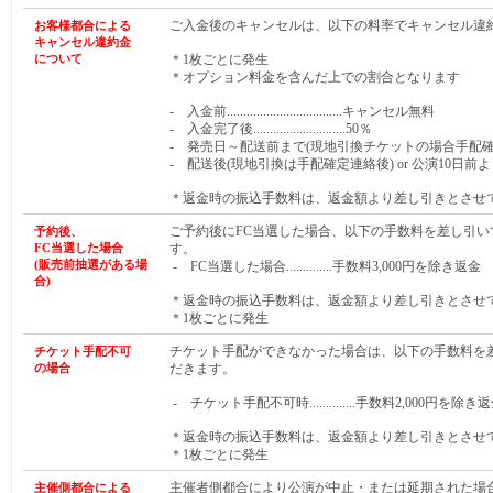
ご入金後のキャンセルは、以下の料率でキャンセル違
お客様都合による
キャンセル違約金
について
＊1枚ごとに発生
＊オプション料金を含んだ上での割合となります
- 入金前...................................キャンセル無料
- 入金完了後............................50％
- 発売日～配送前まで(現地引換チケットの場合手配確定連絡前まで)
- 配送後(現地引換は手配確定連絡後) or 公演10日前より.
＊返金時の振込手数料は、返金額より差し引きとさせ
ご予約後にFC当選した場合、以下の手数料を差し引い
予約後、
FC当選した
場合
す。
(販売前抽選がある
場
- FC当選した場合..............手数料3,000円を除き返金
合
)
＊返金時の振込手数料は、返金額より差し引きとさせ
＊1枚ごとに発生
チケット手配ができなかった場合は、以下の手数料を
チケット手配不可
の場合
だきます。
- チケット手配不可時..............手数料2,000円を除き
＊返金時の振込手数料は、返金額より差し引きとさせ
＊1枚ごとに発生
主催者側都合により公演が中止・または延期された場
主催側都合による