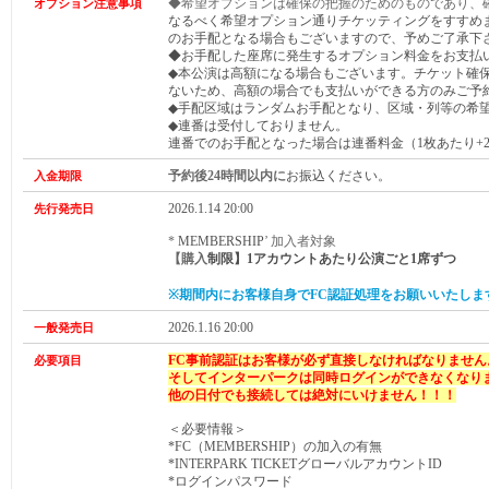
◆希望オプションは確保の把握のためのものであり、
オプション注意事項
なるべく希望オプション通りチケッティングをすすめ
のお手配となる場合もございますので、予めご了承下
◆お手配した座席に発生するオプション料金をお支払
◆本公演は高額になる場合もございます。チケット確
ないため、高額の場合でも支払いができる方のみご予
◆手配区域はランダムお手配となり、区域・列等の希
◆連番は受付しておりません。
連番でのお手配となった場合は連番料金（1枚あたり+2,
予約後24時間以内に
お振込ください。
入金期限
2026.1.14 20:00
先行発売日
*
MEMBERSHIP
’ 加入者対象
【購入
制限】1アカウントあたり
公演ごと
1席ずつ
※期間内にお客様自身でFC認証処理をお願いいたしま
2026.1.16 20:00
一般発売日
FC事前認証はお客様が必ず直接しなければなりません
必要項目
そしてインターパークは同時ログインができなくなり
他の日付でも接続しては絶対にいけません！！！
＜必要情報＞
*FC（MEMBERSHIP）の加入の有無
*INTERPARK TICKETグローバルアカウントID
*ログインパスワード