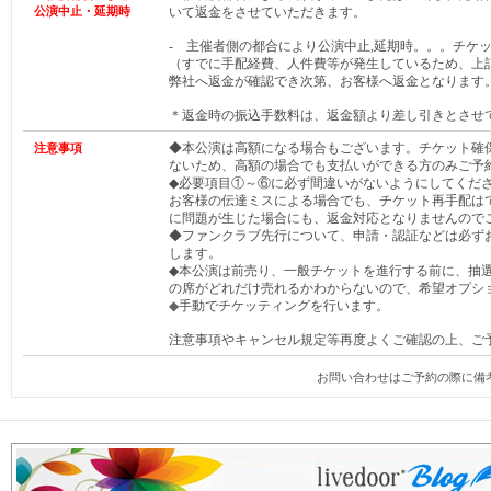
公演中止・延期時
いて返金をさせていただきます。
- 主催者側の都合により公演中止,延期時。。。チケ
（すでに手配経費、人件費等が発生しているため、上
弊社へ返金が確認でき次第、お客様へ返金となります
＊返金時の振込手数料は、返金額より差し引きとさせ
◆本公演は高額になる場合もございます。チケット確
注意事項
ないため、高額の場合でも支払いができる方のみご予
◆必要項目①～⑥に必ず間違いがないようにしてくだ
お客様の伝達ミスによる場合でも、チケット再手配は
に問題が生じた場合にも、返金対応となりませんので
◆ファンクラブ先行について、申請・認証などは必ず
します。
◆本公演は前売り、一般チケットを進行する前に、抽
の席がどれだけ売れるかわからないので、希望オプシ
◆
手動でチケッティングを行います。
注意事項やキャンセル規定等再度よくご確認の上、ご
お問い合わせはご予約の際に備