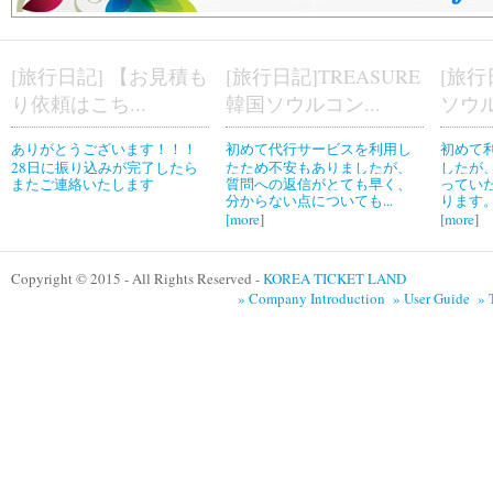
[旅行日記] 【お見積も
[旅行日記]TREASURE
[旅行
り依頼はこち...
韓国ソウルコン...
ソウル
ありがとうございます！！！
初めて代行サービスを利用し
初めて
28日に振り込みが完了したら
たため不安もありましたが、
したが
またご連絡いたします
質問への返信がとても早く、
ってい
分からない点についても...
ります。
[
more
]
[
more
]
Copyright © 2015 - All Rights Reserved -
KOREA TICKET LAND
» Company Introduction
» User Guide
» 