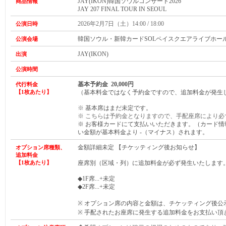
JAY(IKON)韓国ソウルコンサート2026
商品情報
JAY 207 FINAL TOUR IN SEOUL
2026年2月7日（土）14:00 / 18:00
公演日時
韓国ソウル・新韓カードSOLペイスクエアライブホー
公演会場
JAY(IKON)
出演
公演時間
基本予約金 20,000円
代行料金
【1枚あたり】
（基本料金ではなく予約金ですので、追加料金が発生
※
基本席はまだ未定です。
※ こちらは予約金となりますので、手配座席により必
※ お客様カードにて支払いいただきます。（カード
い金額が基本料金より -（マイナス）されます。
金額詳細未定 【チケッティング後お知らせ】
オプション席種類、
追加料金
【1枚あたり】
座席別（区域・列）に追加料金が必ず発生いたします
◆1F席...+未定
◆2F席...+未定
※ オプション席の内容と金額は、チケッティング後公
※ 手配されたお座席に発生する追加料金をお支払い頂