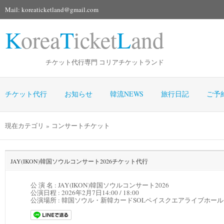
Mail: koreaticketland@gmail.com
K
orea
T
icket
L
and
チケット代行専門 コリアチケットランド
チケット代行
お知らせ
韓流NEWS
旅行日記
ご予
現在カテゴリ » コンサートチケット
JAY(IKON)韓国ソウルコンサート2026チケット代行
公 演 名 : JAY(IKON)韓国ソウルコンサート2026
公演日程 :
2026年2月7日14:00 / 18:00
公演場所 :
韓国ソウル・新韓カードSOLペイスクエアライブホール