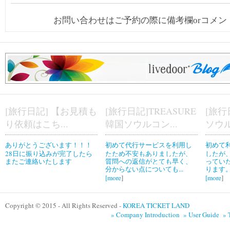
お問い合わせはご予約の際に備考欄orコメ
[旅行日記] 【お見積も
[旅行日記]TREASURE
[旅行
り依頼はこち...
韓国ソウルコン...
ソウル
ありがとうございます！！！
初めて代行サービスを利用し
初めて
28日に振り込みが完了したら
たため不安もありましたが、
したが
またご連絡いたします
質問への返信がとても早く、
ってい
分からない点についても...
ります。
[
more
]
[
more
]
Copyright © 2015 - All Rights Reserved -
KOREA TICKET LAND
» Company Introduction
» User Guide
» 