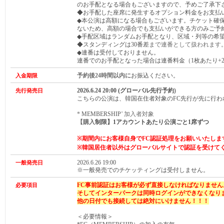
のお手配となる場合もございますので、予めご了承下
◆お手配した座席に発生するオプション料金をお支払
◆本公演は高額になる場合もございます。チケット確
ないため、高額の場合でも支払いができる方のみご予
◆手配区域はランダムお手配となり、区域・列等の希
◆
スタンディングは30番
差
まで連番として扱われます
◆連番は受付しておりません。
連番でのお手配となった場合は連番料金（1枚あたり+2,
予約後24時間以内に
お振込ください。
入金期限
2026.6.24
20:00 (グローバル先行予約
)
先行発売日
こちらの公演は、韓国在住者対象のFC先行が先に行わ
*
MEMBERSHIP
’ 加入者対象
【購入
制限】1アカウントあたり
公演ごと
1席ずつ
※期間内にお客様自身でFC認証処理をお願いいたしま
※
韓国居住者以外はグローバルサイトで認証を受けて
2026.6.26 19:00
一般発売日
※一般発売でのチケッティングは受付しません。
FC事前認証はお客様が必ず直接しなければなりません
必要項目
そしてインターパークは同時ログインができなくなり
他の日付でも接続しては絶対にいけません！！！
＜必要情報＞