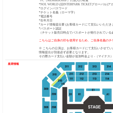
*FC（MEMBERSHIP）の加入の有無
*NOL WORLD (旧INTERPARK TICKETグローバル)
*ログインパスワード
*チケット名義（ローマ字）
*電話番号
*生年月日
*カード情報提出要 (お客様カードにて支払いいただき
*
パスポート認証
（チケット販売日時点でパスポートが発行されている
こちらはご自身のIDを使用するため、ご自身名義のチ
※ こちらの公演は、お客様カードにて支払いさせて
情報提出が別途必ず必要となります。
その際カード支払い金額が追加料金より -（マイナス
座席情報