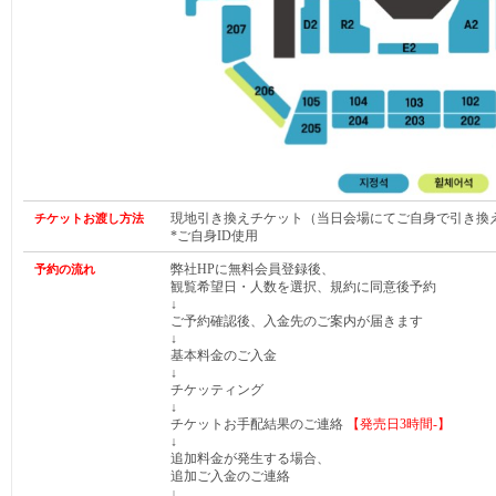
現地引き換えチケット（当日会場にてご自身で引き換
チケットお渡し方法
*ご自身ID使用
弊社HPに無料会員登録後、
予約の流れ
観覧希望日・人数を選択、規約に同意後予約
↓
ご予約確認後、入金先のご案内が届きます
↓
基本料金のご入金
↓
チケッティング
↓
チケットお手配結果のご連絡
【発売日
3時間-
】
↓
追加料金が発生する場合、
追加ご入金のご連絡
↓