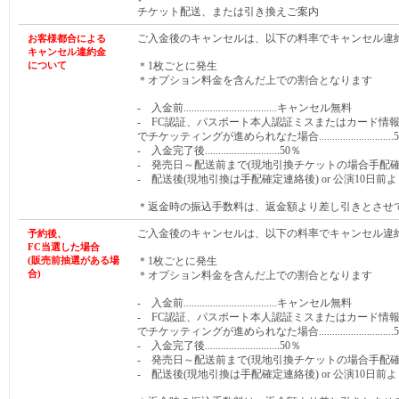
チケット配送、または引き換えご案内
ご入金後のキャンセルは、以下の料率でキャンセル違
お客様都合による
キャンセル違約金
について
＊1枚ごとに発生
＊オプション料金を含んだ上での割合となります
- 入金前...................................キャンセル無料
- FC認証、パスポート本人認証ミスまたはカード情
でチケッティングが進められなた場合............................
- 入金完了後............................50％
- 発売日～配送前まで(現地引換チケットの場合手配確定連絡前まで)
- 配送後(現地引換は手配確定連絡後) or 公演10日前より.
＊返金時の振込手数料は、返金額より差し引きとさせ
ご入金後のキャンセルは、以下の料率でキャンセル違
予約後、
FC当選した
場合
(販売前抽選がある
場
＊1枚ごとに発生
合
)
＊オプション料金を含んだ上での割合となります
- 入金前...................................キャンセル無料
- FC認証、パスポート本人認証ミスまたはカード情
でチケッティングが進められなた場合............................
- 入金完了後............................50％
- 発売日～配送前まで(現地引換チケットの場合手配確定連絡前まで)
- 配送後(現地引換は手配確定連絡後) or 公演10日前より.