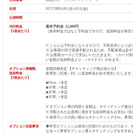
NCT DREAM (엔시티드림)
出演
公演時間
基本予約金 22,000円
代行料金
【1枚あたり】
（基本料金ではなく予約金ですので、追加料金が発生
※ こちらは予約金となりますので、手配座席により必
※ お客様のIDで直接手配されるため、手配座席は
必ず
※ お客様カードにて支払いいただきます。（カード
い金額が
追加
料金より -（マイナス）されます。
金額詳細未定 【チケッティング後お知らせ】
オプション席種類、
追加料金
座席別（区域・列）に追加料金が必ず発生いたします
【1枚あたり】
◆
Floor...+未定
◆
1F席...+未定
◆
2F席...+未定
◆
3F席...+未定
※ オプション席の内容と金額は、チケッティング後公
※ 手配されたお座席に発生する追加料金をお支払い頂
※ 座席ランクの高い順からチケッティングされ、希望
◆希望オプションは確保の把握のためのものであり、
オプション注意事項
なるべく希望オプション通りチケッティングをすすめ