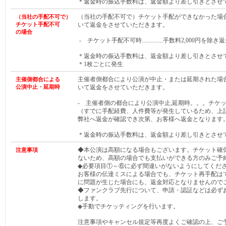
＊返金時の振込手数料は、返金額より差し引きとさせ
（当社の手配不可で）チケット手配ができなかった場
（当社の手配不可で）
チケット手配不可
いて返金をさせていただきます。
の場合
- チケット手配不可時..............手数料2,000円を除き
＊返金時の振込手数料は、返金額より差し引きとさせ
＊1枚ごとに発生
主催者側都合により公演が中止・または延期された場
主催側都合による
公演中止・延期時
いて返金をさせていただきます。
- 主催者側の都合により公演中止,延期時。。。チケ
（すでに手配経費、人件費等が発生しているため、上
弊社へ返金が確認でき次第、お客様へ返金となります
＊返金時の振込手数料は、返金額より差し引きとさせ
◆本公演は高額になる場合もございます。チケット確
注意事項
ないため、高額の場合でも支払いができる方のみご予
◆必要項目①～⑥に必ず間違いがないようにしてくだ
お客様の伝達ミスによる場合でも、チケット再手配は
に問題が生じた場合にも、返金対応となりませんので
◆ファンクラブ先行について、申請・認証などは必ず
します。
◆
手動でチケッティングを行います。
注意事項やキャンセル規定等再度よくご確認の上、ご