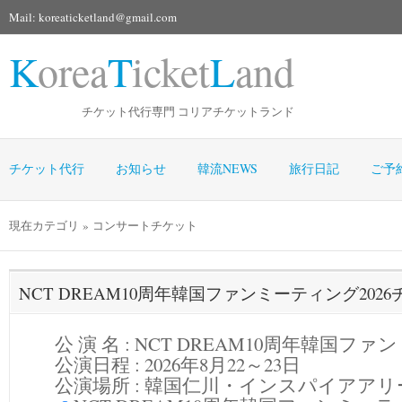
Mail: koreaticketland@gmail.com
K
orea
T
icket
L
and
チケット代行専門 コリアチケットランド
チケット代行
お知らせ
韓流NEWS
旅行日記
ご予
現在カテゴリ » コンサートチケット
NCT DREAM10周年韓国ファンミーティング202
公 演 名 : NCT DREAM10周年韓国ファ
公演日程 :
2026年8月22～23日
公演場所 :
韓国仁川・インスパイアアリ