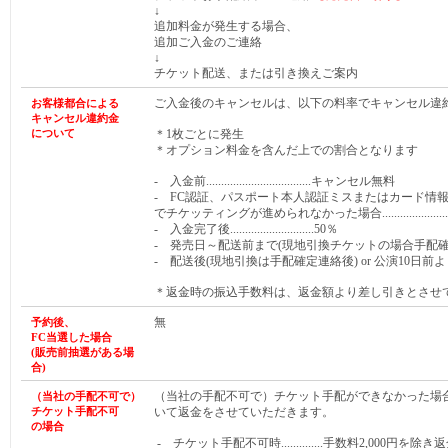
↓
追加料金が発生する場合、
追加ご入金のご連絡
↓
チケット配送、または引き換えご案内
ご入金後のキャンセルは、以下の料率でキャンセル違
お客様都合による
キャンセル違約金
について
＊1枚ごとに発生
＊オプション料金を含んだ上での割合となります
- 入金前...................................キャンセル無料
- FC認証、パスポート本人認証ミスまたはカード情
でチケッティングが進められなかった場合........................
- 入金完了後............................50％
- 発売日～配送前まで(現地引換チケットの場合手配確定連絡前まで)
- 配送後(現地引換は手配確定連絡後) or 公演10日前より.
＊返金時の振込手数料は、返金額より差し引きとさせ
無
予約後、
FC当選した
場合
(販売前抽選がある
場
合
)
（当社の手配不可で）チケット手配ができなかった場
（当社の手配不可で）
チケット手配不可
いて返金をさせていただきます。
の場合
- チケット手配不可時..............手数料2,000円を除き