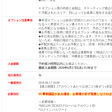
◆B席
...+未定
※ オプション席の内容と金額は、チケッティング後公
※ 手配されたエリア、列によってお座席に発生する追
◆希望オプションは確保の把握のためのものであり、
オプション注意事項
なるべく希望オプション通りチケッティングをすすめ
のお手配となる場合もございますので、予めご了承下
◆お手配した座席に発生するオプション料金をお支払
◆本公演は高額になる場合もございます。チケット確
ないため、高額の場合でも支払いができる方のみご予
◆手配区域はランダムお手配となり、区域・列等の希
◆連番は受付しておりません。
連番でのお手配となった場合は連番料金（1枚あたり+2,
スタンディングの場合、30番差まで連番扱いになりま
予約後24時間以内に
お振込ください。
入金期限
最終入金期限: 2026年6月17日(水) 15:00まで
無
先行発売日
2026.06.17 19:00
一般発売日
【購入制限】1アカウントあたり公演ごと1枚ずつ (未定
FC事前
認証
が
ある場合、
お客様が必ず直接しなければ
必要項目
＜必要情報＞
*MELON TICKETグローバルアカウントID
*ログインパスワード