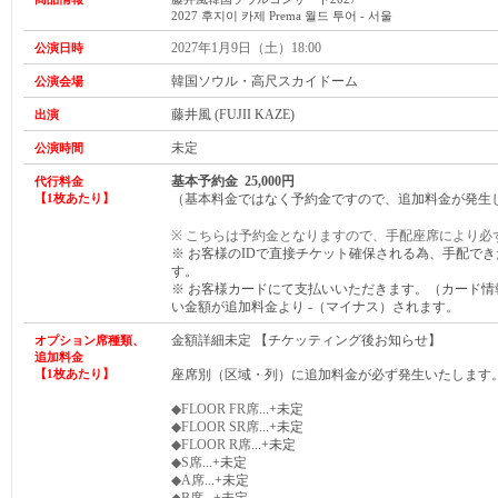
2027 후지이 카제 Prema 월드 투어 - 서울
2027年1月9日（土）18:00
公演日時
韓国ソウル・高尺スカイドーム
公演会場
藤井風 (FUJII KAZE)
出演
未定
公演時間
基本予約金 25,000円
代行料金
【1枚あたり】
（基本料金ではなく予約金ですので、追加料金が発生
※ こちらは予約金となりますので、手配座席により必
※ お客様のIDで直接チケット確保される為、手配で
す。
※ お客様カードにて支払いいただきます。（カード
い金額が
追加
料金より -（マイナス）されます。
金額詳細未定 【チケッティング後お知らせ】
オプション席種類、
追加料金
【1枚あたり】
座席別（区域・列）に追加料金が必ず発生いたします
◆FLOOR FR席
...+未定
◆FLOOR SR席
...+未定
◆FLOOR R席
...+未定
◆S席
...+未定
◆A席
...+未定