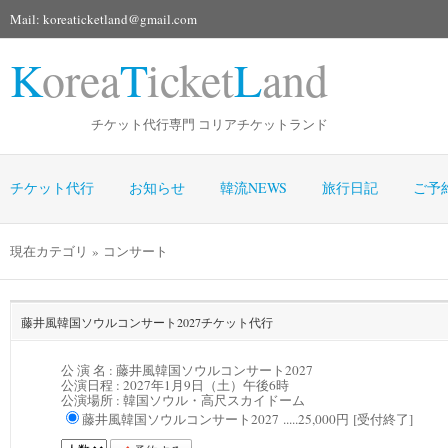
Mail: koreaticketland@gmail.com
K
orea
T
icket
L
and
チケット代行専門 コリアチケットランド
チケット代行
お知らせ
韓流NEWS
旅行日記
ご予
現在カテゴリ » コンサート
藤井風韓国ソウルコンサート2027チケット代行
公 演 名 : 藤井風韓国ソウルコンサート2027
公演日程 :
2027年1月9日（土）午後6時
公演場所 :
韓国ソウル・高尺スカイドーム
藤井風韓国ソウルコンサート2027 .....25,000円 [受付終了]