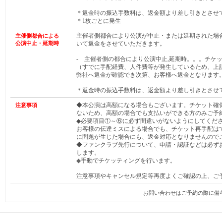
＊返金時の振込手数料は、返金額より差し引きとさせ
＊1枚ごとに発生
主催者側都合により公演が中止・または延期された場
主催側都合による
公演中止・延期時
いて返金をさせていただきます。
- 主催者側の都合により公演中止,延期時。。。チケ
（すでに手配経費、人件費等が発生しているため、上
弊社へ返金が確認でき次第、お客様へ返金となります
＊返金時の振込手数料は、返金額より差し引きとさせ
◆本公演は高額になる場合もございます。チケット確
注意事項
ないため、高額の場合でも支払いができる方のみご予
◆必要項目①～⑥に必ず間違いがないようにしてくだ
お客様の伝達ミスによる場合でも、チケット再手配は
に問題が生じた場合にも、返金対応となりませんので
◆ファンクラブ先行について、申請・認証などは必ず
します。
◆
手動でチケッティングを行います。
注意事項やキャンセル規定等再度よくご確認の上、ご
お問い合わせはご予約の際に備