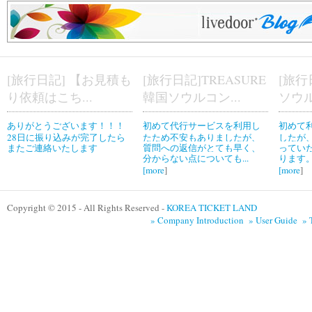
[旅行日記] 【お見積も
[旅行日記]TREASURE
[旅行
り依頼はこち...
韓国ソウルコン...
ソウル
ありがとうございます！！！
初めて代行サービスを利用し
初めて
28日に振り込みが完了したら
たため不安もありましたが、
したが
またご連絡いたします
質問への返信がとても早く、
ってい
分からない点についても...
ります。
[
more
]
[
more
]
Copyright © 2015 - All Rights Reserved -
KOREA TICKET LAND
» Company Introduction
» User Guide
» 