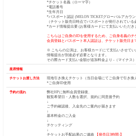
*チケット名義（ローマ字）
*電話番号
*生年月日
*パスポート認証 (
MELON TICKETグローバルアカウ
（チケット販売日時点でパスポートが発行されている
*
カード情報提出要 (
お客様カードにて支払いいただき
こちらはご自身のIDを使用するため、ご自身名義のチ
会員登録とパスポート本人認証は、チケット販売日ま
※ こちらの公演は、お客様カードにて支払いさせて
情報提出が別途必ず必要となります。
その際カード支払い金額が追加料金より -（マイナス
座席情報
現地引き換えチケット（当日会場にてご自身で引き換
チケットお渡し方法
*ご自身ID使用
弊社HPに無料会員登録後、
予約の流れ
観覧希望日・人数を選択、規約に同意後予約
↓
ご予約確認後、入金先のご案内が届きます
↓
基本料金のご入金
↓
チケッティング
↓
チケットお手配結果のご連絡
【発売日
3時間-
】