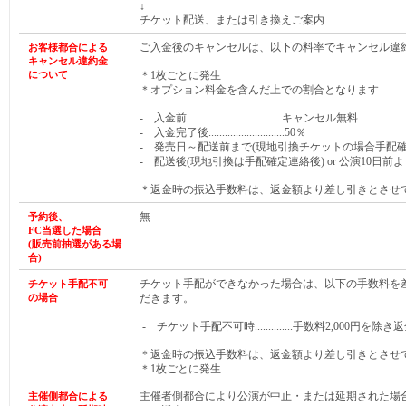
↓
チケット配送、または引き換えご案内
ご入金後のキャンセルは、以下の料率でキャンセル違
お客様都合による
キャンセル違約金
について
＊1枚ごとに発生
＊オプション料金を含んだ上での割合となります
- 入金前...................................キャンセル無料
- 入金完了後............................50％
- 発売日～配送前まで(現地引換チケットの場合手配確定連絡前まで)
- 配送後(現地引換は手配確定連絡後) or 公演10日前より.
＊返金時の振込手数料は、返金額より差し引きとさせ
無
予約後、
FC当選した
場合
(販売前抽選がある
場
合
)
チケット手配ができなかった場合は、以下の手数料を
チケット手配不可
の場合
だきます。
- チケット手配不可時..............手数料2,000円を除き
＊返金時の振込手数料は、返金額より差し引きとさせ
＊1枚ごとに発生
主催者側都合により公演が中止・または延期された場
主催側都合による