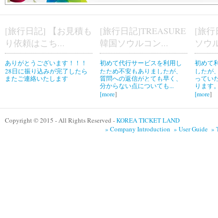
[旅行日記] 【お見積も
[旅行日記]TREASURE
[旅行
り依頼はこち...
韓国ソウルコン...
ソウル
ありがとうございます！！！
初めて代行サービスを利用し
初めて
28日に振り込みが完了したら
たため不安もありましたが、
したが
またご連絡いたします
質問への返信がとても早く、
ってい
分からない点についても...
ります。
[
more
]
[
more
]
Copyright © 2015 - All Rights Reserved -
KOREA TICKET LAND
» Company Introduction
» User Guide
» 