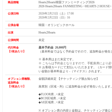
Hearts2Hearts
韓国ファンミーティング2026
商品情報
2026 Hearts2Hearts FANMEETING <HEARTS 2 HOUSE>
2026年2月21日（土）17:00
公演日時
2026年2月22日（日）16
韓国・オリンピックホール
公演会場
Hearts2Hearts
出演
未定
公演時間
基本予約金 20,000円
代行料金
【1枚あたり】
（基本料金ではなく予約金ですので、追加料金が発生
※
基本席はまだ未定です。
※ こちらは予約金となりますので、手配座席により必
※ お客様カードにて支払いいただきます。（カード
い金額が基本料金より -（マイナス）されます。
金額詳細未定 【チケッティング後お知らせ】
オプション席種類、
追加料金
【1枚あたり】
座席別（区域・列）に追加料金が必ず発生いたします
◆FLOOR席...+未定
◆BCD区域席...+未定
◆AE区域席...+未定
※ オプション席の内容と金額は、チケッティング後公