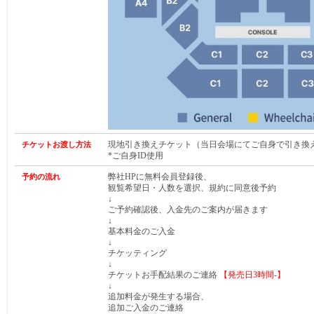
現地引き換えチケット（当日会場にてご自身で引き換
チケットお渡し方法
*ご自身ID使用
弊社HPに無料会員登録後、
予約の流れ
観覧希望日・人数を選択、規約に同意後予約
↓
ご予約確認後、入金先のご案内が届きます
↓
基本料金のご入金
↓
チケッティング
↓
チケットお手配結果のご連絡
【発売日
3時間-
】
↓
追加料金が発生する場合、
追加ご入金のご連絡