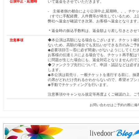
公演中止・延期時
いて返金をさせていただきます。
- 主催者側の都合により公演中止,延期時。。。チケ
（すでに手配経費、人件費等が発生しているため、上
弊社へ返金が確認でき次第、お客様へ返金となります
＊返金時の振込手数料は、返金額より差し引きとさせ
◆本公演は高額になる場合もございます。チケット確
注意事項
ないため、高額の場合でも支払いができる方のみご予
◆必要項目①～⑥に必ず間違いがないようにしてくだ
お客様の伝達ミスによる場合でも、チケット再手配は
に問題が生じた場合にも、返金対応となりませんので
◆ファンクラブ先行について、申請・認証などは必ず
します。
◆本公演は前売り、一般チケットを進行する前に、抽
の席がどれだけ売れるかわからないので、希望オプシ
◆
手動でチケッティングを行います。
注意事項やキャンセル規定等再度よくご確認の上、ご
お問い合わせはご予約の際に備