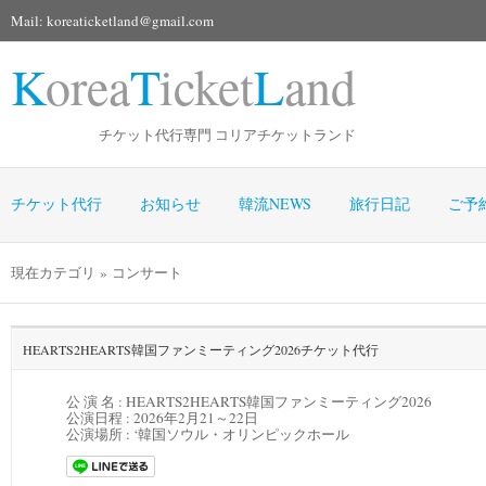
Mail: koreaticketland@gmail.com
K
orea
T
icket
L
and
チケット代行専門 コリアチケットランド
チケット代行
お知らせ
韓流NEWS
旅行日記
ご予
現在カテゴリ » コンサート
HEARTS2HEARTS韓国ファンミーティング2026チケット代行
公 演 名 : HEARTS2HEARTS韓国ファンミーティング2026
公演日程 :
2026年2月21～22日
公演場所 :
‘韓国ソウル・オリンピックホール