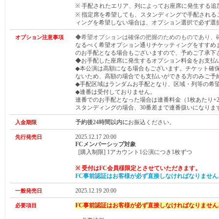
※ 手配されたエリア、列によってお座席に発生する追
※ 指定席
を希望しても、スタンディングで手配される
ィングを希望しない場合は、オプション選択で必ず選
◆希望オプションは確保の把握のためのものであり、
オプション注意事項
なるべく希望オプション通りチケッティングをすすめ
のお手配となる場合もございますので、予めご了承下
◆お手配した座席に発生するオプション料金をお支払
◆本公演は高額になる場合もございます。チケット確
ないため、高額の場合でも支払いができる方のみご予
◆手配区域はランダムお手配となり、区域・列等の希
◆連番は受付しておりません。
連番でのお手配となった場合は連番料金（1枚あたり+2,
スタンディングの場合、30番差まで連番扱いになりま
予約後24時間以内に
お振込ください。
入金期限
2025.12.17 20:00
先行発売日
FCメンバーシップ対象
[購入制限] 1アカウント1公演につき1枚ずつ
※ 受付はFC会員様限定とさせていただきます。
FC事前認証はお客様が必ず直接しなければなりません
2025.12.19 20:00
一般発売日
FC事前認証はお客様が必ず直接しなければなりません
必要項目