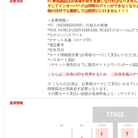
FC事前認証はお客様が必ず直接しなければなりません
必要項目
そしてインターパークは同時ログインができなくなり
他の日付でも接続しては絶対にいけません！！！
＜必要情報＞
*FC（MEMBERSHIP）の加入の有無
*NOL WORLD (旧INTERPARK TICKETグローバル)
*ログインパスワード
*チケット名義（ローマ字）
*電話番号
*生年月日
*カード情報提出要 (お客様カードにて支払いいただき
*パスポート認証
（チケット発売日までに販売サイト上でパスポート認
こちらはご自身のIDを使用するため、ご自身名義のチ
※ こちらの公演は、お客様カードにて支払いさせて
情報提出が別途必ず必要となります。
その際カード支払い金額が追加料金より -（マイナス
座席情報