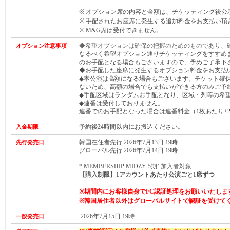
※ オプション席の内容と金額は、チケッティング後公
※ 手配されたお座席に発生する追加料金をお支払い頂
※ M&G席は受付できません。
◆希望オプションは確保の把握のためのものであり、
オプション注意事項
なるべく希望オプション通りチケッティングをすすめ
のお手配となる場合もございますので、予めご了承下
◆お手配した座席に発生するオプション料金をお支払
◆本公演は高額になる場合もございます。チケット確
ないため、高額の場合でも支払いができる方のみご予
◆手配区域はランダムお手配となり、区域・列等の希
◆連番は受付しておりません。
連番でのお手配となった場合は連番料金（1枚あたり+2,
予約後24時間以内に
お振込ください。
入金期限
韓国在住者先行 2026年7月13日 19時
先行発売日
グローバル先行 2026年7月14日 19時
*
MEMBERSHIP MIDZY 5期
’ 加入者対象
【購入
制限】1アカウントあたり
公演ごと
1席ずつ
※期間内にお客様自身でFC認証処理をお願いいたしま
※
韓国居住者以外はグローバルサイトで認証を受けて
2026年7月15日 19時
一般発売日