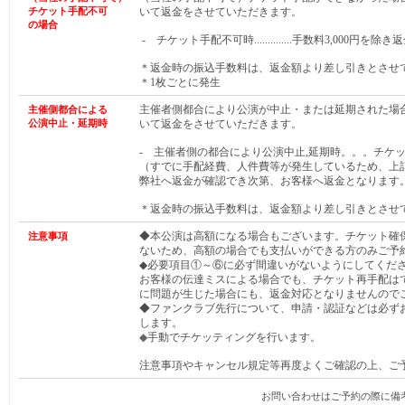
チケット手配不可
いて返金をさせていただきます。
の場合
- チケット手配不可時..............手数料3,000円を除き
＊返金時の振込手数料は、返金額より差し引きとさせ
＊1枚ごとに発生
主催者側都合により公演が中止・または延期された場
主催側都合による
公演中止・延期時
いて返金をさせていただきます。
- 主催者側の都合により公演中止,延期時。。。チケ
（すでに手配経費、人件費等が発生しているため、上
弊社へ返金が確認でき次第、お客様へ返金となります
＊返金時の振込手数料は、返金額より差し引きとさせ
◆本公演は高額になる場合もございます。チケット確
注意事項
ないため、高額の場合でも支払いができる方のみご予
◆必要項目①～⑥に必ず間違いがないようにしてくだ
お客様の伝達ミスによる場合でも、チケット再手配は
に問題が生じた場合にも、返金対応となりませんので
◆ファンクラブ先行について、申請・認証などは必ず
します。
◆
手動でチケッティングを行います。
注意事項やキャンセル規定等再度よくご確認の上、ご
お問い合わせはご予約の際に備