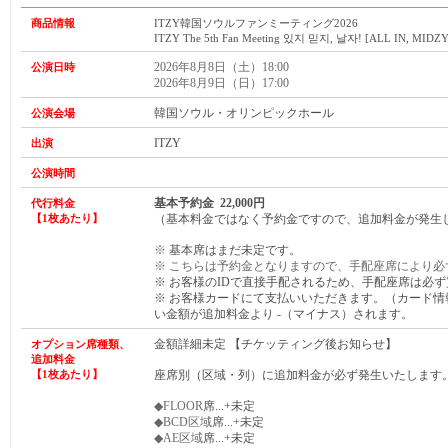
商品情報
ITZY韓国ソウルファンミーティング2026
ITZY The 5th Fan Meeting 있지 믿지, 날자! [ALL IN, MIDZY
2026年8月8日（土）18:00
公演日時
2026年8月9日（日）17:00
韓国ソウル・オリンピックホール
公演会場
ITZY
出演
公演時間
基本予約金 22,000円
代行料金
【1枚あたり】
（基本料金ではなく予約金ですので、追加料金が発生
※
基本席はまだ未定です。
※ こちらは予約金となりますので、手配座席により必
※ お客様のIDで直接手配されるため、手配座席は
必ず
※ お客様カードにて支払いいただきます。（カード
い金額が
追加
料金より -（マイナス）されます。
金額詳細未定 【チケッティング後お知らせ】
オプション席種類、
追加料金
【1枚あたり】
座席別（区域・列）に追加料金が必ず発生いたします
◆FLOOR
席...+未定
◆BCD区域
席...+未定
◆AE区域
席...+未定