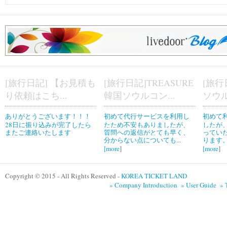
[旅行日記] 【お見積も
[旅行日記]TREASURE
[旅行
り依頼はこち...
韓国ソウルコン...
ソウル
ありがとうございます！！！
初めて代行サービスを利用し
初めて
28日に振り込みが完了したら
たため不安もありましたが、
したが
またご連絡いたします
質問への返信がとても早く、
ってい
分からない点についても...
ります。
[
more
]
[
more
]
Copyright © 2015 - All Rights Reserved -
KOREA TICKET LAND
» Company Introduction
» User Guide
» 