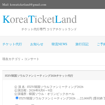
Mail: koreaticketland@gmail.com
K
orea
T
icket
L
and
チケット代行専門 コリアチケットランド
チケット代行
お知らせ
韓流NEWS
旅行日記
ご予
現在カテゴリ » コンサート
ITZY韓国ソウルファンミーティング2026チケット代行
公 演 名 : ITZY韓国ソウルファンミーティング2026
公演日程 :
2026年8月8～9日
公演場所 :
韓国ソウル・オリンピックホール
ITZY韓国ソウルファンミーティング2026 .....22,000円 [受付終了